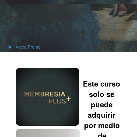
AVIVAMIENTO
¡Que venga el cielo!
Video Promo
Este curso
solo se
puede
adquirir
por medio
de