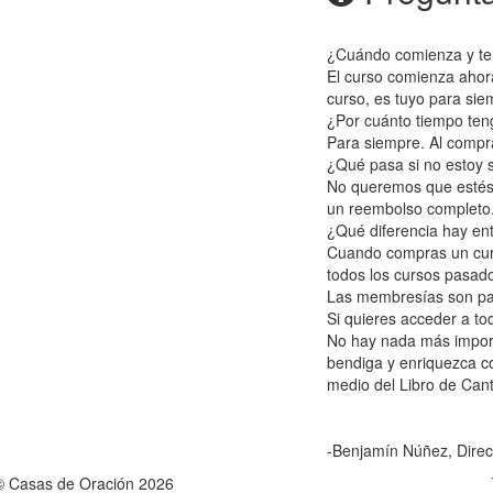
¿Cuándo comienza y te
El curso comienza ahor
curso, es tuyo para sie
¿Por cuánto tiempo ten
Para siempre. Al compr
¿Qué pasa si no estoy s
No queremos que estés i
un reembolso completo
¿Qué diferencia hay e
Cuando compras un curs
todos los cursos pasado
Las membresías son pa
Si quieres acceder a to
No hay nada más importa
bendiga y enriquezca c
medio del Libro de Can
-Benjamín Núñez, Direc
© Casas de Oración 2026