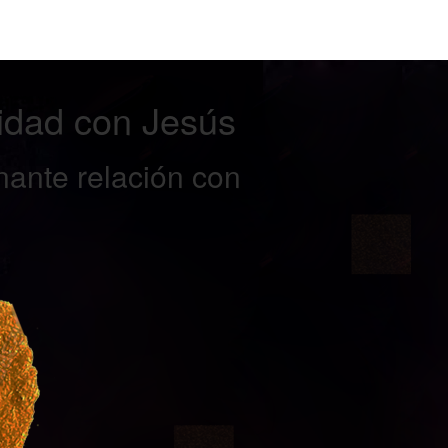
idad con Jesús
nante relación con