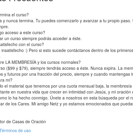
rmina el curso?
a y nunca termina. Tu puedes comenzarlo y avanzar a tu propio paso. 
mpre.
go acceso a este curso?
ar un curso siempre podrás acceder a éste.
atisfecho con el curso?
nsatisfecho :) Pero si esto sucede contáctanos dentro de los primero
.
ntre LA MEMBRESÍA y los cursos normales?
o ($99 y $79), siempre tendrás acceso a éste. Nunca expira. La mem
s y futuros por una fracción del precio, siempre y cuando mantengas 
ra mi?
do el material que tenemos por una cuota mensual baja, la membresía e
nte en nuestra vida que crecer en intimidad con Jesús, y mi oración 
omo lo ha hecho conmigo. Únete a nosotros en esta búsqueda por el r
tar de los Cares. Mi amigo Netz y yo estamos emocionados que puedas
tor de Casas de Oración
Términos de uso