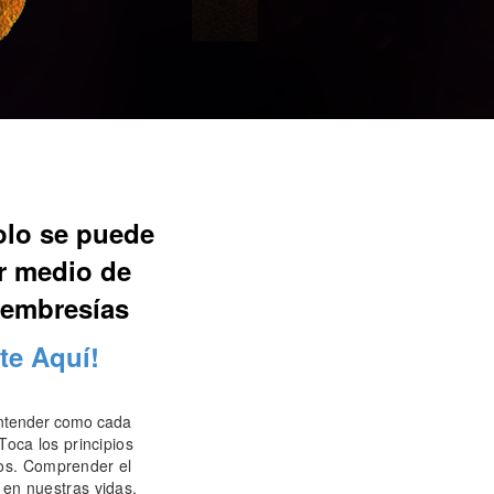
olo se puede
or medio de
membresías
ete Aquí!
 entender como cada
Toca los principios
ios.
Comprender el
 en nuestras vidas.