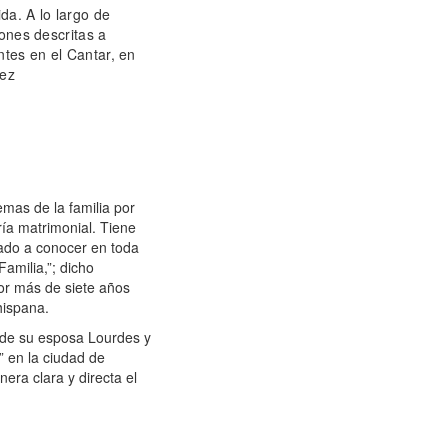
ida.
A lo largo de
ones descritas a
tes en el Cantar, en
vez
emas de la familia por
ía matrimonial. Tiene
dado a conocer en toda
amilia,”; dicho
or más de siete años
hispana.
 de su esposa Lourdes y
” en la ciudad de
nera clara y directa el