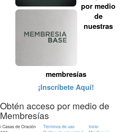
por medio
de
nuestras
membresías
¡Inscríbete Aquí!
Obtén acceso por medio de
Membresías
© Casas de Oración
Términos de uso
Inicio