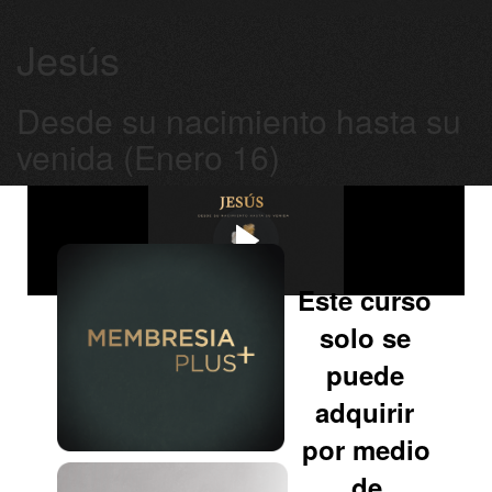
Jesús
Desde su nacimiento hasta su
venida (Enero 16)
Este curso
solo se
puede
adquirir
por medio
de