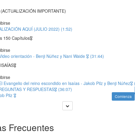
 (ACTUALIZACIÓN IMPORTANTE)
ibirse
LIZACIÓN AQUÍ (JULIO 2022) (1:52)
 150 Capítulos🎖
ibirse
ideo orientación - Benji Núñez y Nani Waide 🎖 (31:44)
ISAÍAS🎖
ibirse
l Evangelio del reino escondido en Isaías - Jakob Pilz y Benji Núñez🎖 
 PREGUNTAS Y RESPUESTAS🎖 (36:07)
b Pilz 🎖
Comienza
s Frecuentes