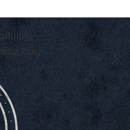
pítulos)
esía Plus)