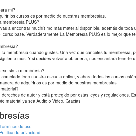
ara mi?
uirir los cursos es por medio de nuestras membresías.
 la membresía PLUS?
as a encontrar muchísimo más material disponible, además de toda u
el curso base. Verdaderamente La Membresía PLUS es lo mejor que t
embresía?
r tu membresía cuando gustes. Una vez que canceles tu membresía, pe
guiente mes. Y si decides volver a obtenerla, nos encantará tenerte u
urso sin la membresía?
ambiado toda nuestra escuela online, y ahora todos los cursos están 
manera de adquirirlos es por medio de nuestras membresías
 material?
e derechos de autor y está protegido por estas leyes y regulaciones. Es
este material ya sea Audio o Video. Gracias
bresías
Términos de uso
Política de privacidad