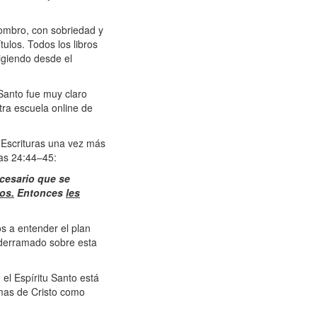
sombro, con sobriedad y
ulos. Todos los libros
rigiendo desde el
Santo fue muy claro
tra escuela online de
 Escrituras una vez más
cas 24:44–45:
ecesario que se
os.
Entonces
les
s a entender el plan
á derramado sobre esta
el Espíritu Santo está
omas de Cristo como