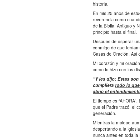
historia.
En mis 25 años de estud
reverencia como cuand
de la Biblia, Antiguo y
principio hasta el final.
Después de esperar una 
conmigo de que teníamos
Casas de Oración. Así q
Mi corazón y mi oración
como lo hizo con los d
“Y les dijo: Estas so
cumpliera
todo lo que
abrió el entendimient
El tiempo es “AHORA”. 
que el Padre trazó, el 
generación.
Mientras la maldad aume
despertando a la iglesi
nunca antes en toda la 