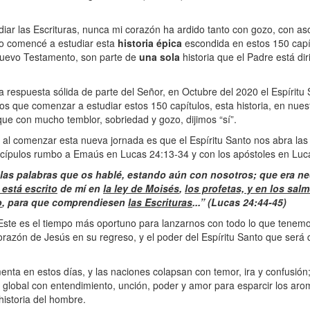
iar las Escrituras, nunca mi corazón ha ardido tanto con gozo, con a
o comencé a estudiar esta
historia épica
escondida en estos 150 capít
 Nuevo Testamento, son parte de
una sola
historia que el Padre está di
respuesta sólida de parte del Señor, en Octubre del 2020 el Espíritu 
 que comenzar a estudiar estos 150 capítulos, esta historia, en nues
ue con mucho temblor, sobriedad y gozo, dijimos “sí”.
 al comenzar esta nueva jornada es que el Espíritu Santo nos abra las
iscípulos rumbo a Emaús en Lucas 24:13-34 y con los apóstoles en Lu
n las palabras que os hablé, estando aún con nosotros; que era n
 está escrito
de mí en
la ley de Moisés
,
los profetas, y en los salm
o
, para que comprendiesen
las Escrituras
...” (Lucas 24:44-45)
Este es el tiempo más oportuno para lanzarnos con todo lo que tenemo
corazón de Jesús en su regreso, y el poder del Espíritu Santo que ser
nta en estos días, y las naciones colapsan con temor, ira y confusión; 
a global con entendimiento, unción, poder y amor para esparcir los ar
historia del hombre.