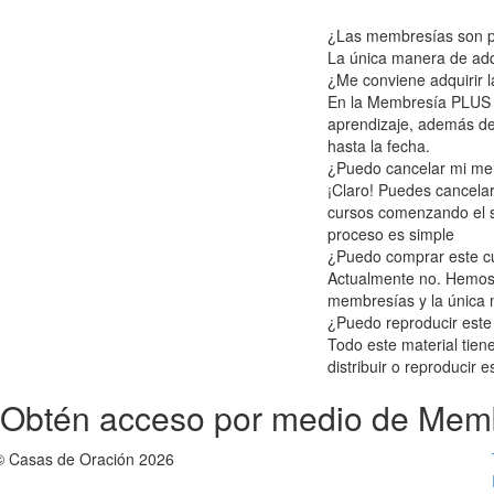
¿Las membresías son p
La única manera de adq
¿Me conviene adquirir
En la Membresía PLUS v
aprendizaje, además d
hasta la fecha.
¿Puedo cancelar mi m
¡Claro! Puedes cancela
cursos comenzando el si
proceso es simple
¿Puedo comprar este c
Actualmente no. Hemos c
membresías y la única 
¿Puedo reproducir este
Todo este material tien
distribuir o reproducir 
Obtén acceso por medio de Mem
© Casas de Oración 2026