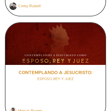
Corey Russell
CONTEMPLANDO A JESUCRISTO:
ESPOSO, REY Y JUEZ
Marcos Brunet