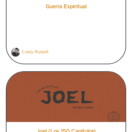
Guerra Espiritual
Corey Russell
Joel (Los 150 Capítulos)