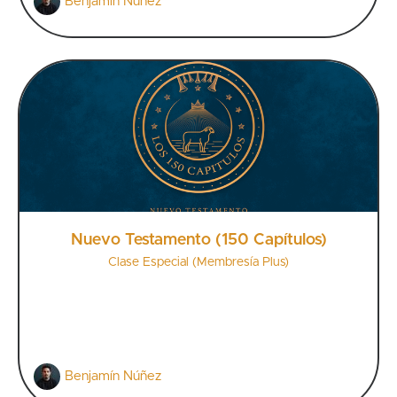
Benjamín Núñez
Nuevo Testamento (150 Capítulos)
Clase Especial (Membresía Plus)
Benjamín Núñez