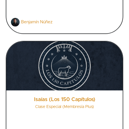
Benjamín Núñez
Isaías (Los 150 Capítulos)
Clase Especial (Membresía Plus)