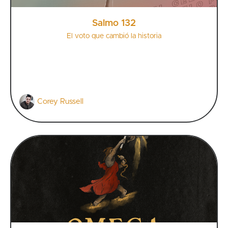
Salmo 132
El voto que cambió la historia
Corey Russell