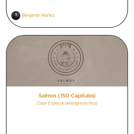
Benjamín Núñez
Salmos (150 Capítulos)
Clase Especial (Membresía Plus)