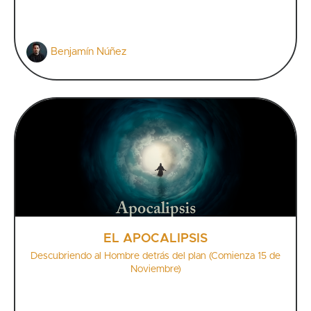
Benjamín Núñez
EL APOCALIPSIS
Descubriendo al Hombre detrás del plan (Comienza 15 de
Noviembre)