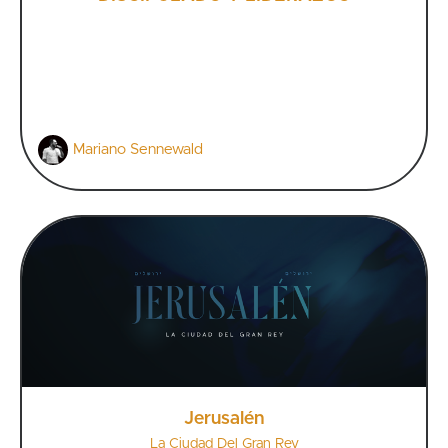
Mariano Sennewald
Jerusalén
La Ciudad Del Gran Rey