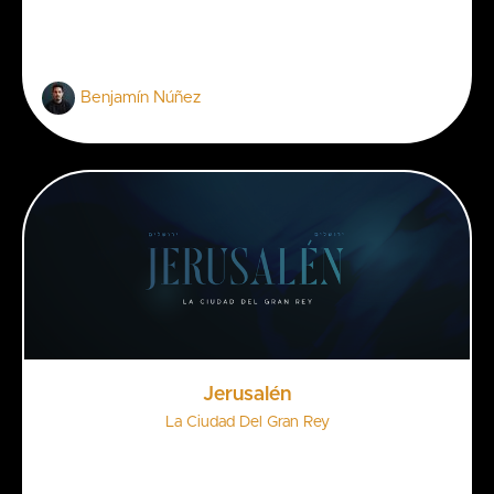
Benjamín Núñez
Jerusalén
La Ciudad Del Gran Rey