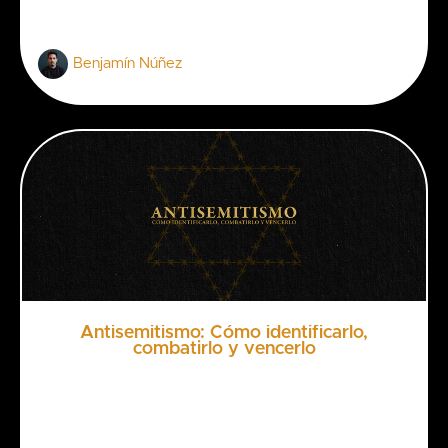
Benjamín Núñez
Antisemitismo: Cómo identificarlo,
combatirlo y vencerlo