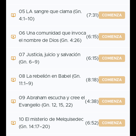
05 LA sangre que clama (Gn.
(7:31)
COMIENZA
4:1–10)
06 Una comunidad que invoca
(6:15)
COMIENZA
el nombre de Dios (Gn. 4:26)
07 Justicia, juicio y salvación
(6:15)
COMIENZA
(Gn. 6–9)
08 La rebelión en Babel (Gn.
(8:18)
COMIENZA
11:1–9)
09 Abraham escucha y cree el
(4:38)
COMIENZA
Evangelio (Gn. 12, 15, 22)
10 El misterio de Melquisedec
(6:52)
COMIENZA
(Gn. 14:17–20)