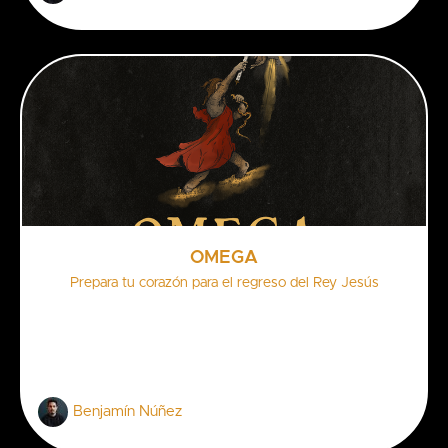
OMEGA
Prepara tu corazón para el regreso del Rey Jesús
Benjamín Núñez