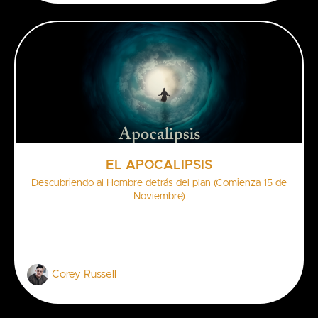
EL APOCALIPSIS
Descubriendo al Hombre detrás del plan (Comienza 15 de
Noviembre)
Corey Russell