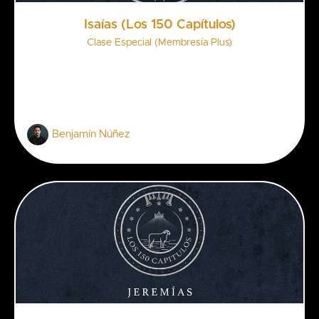
Isaías (Los 150 Capítulos)
Clase Especial (Membresía Plus)
Benjamín Núñez