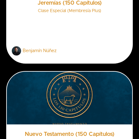
Jeremías (150 Capítulos)
Clase Especial (Membresía Plus)
Benjamín Núñez
Nuevo Testamento (150 Capítulos)