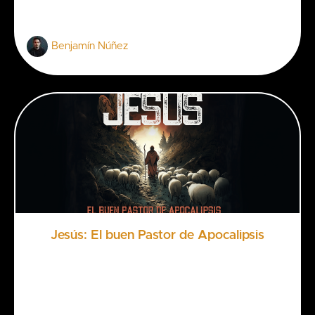
Benjamín Núñez
Jesús: El buen Pastor de Apocalipsis