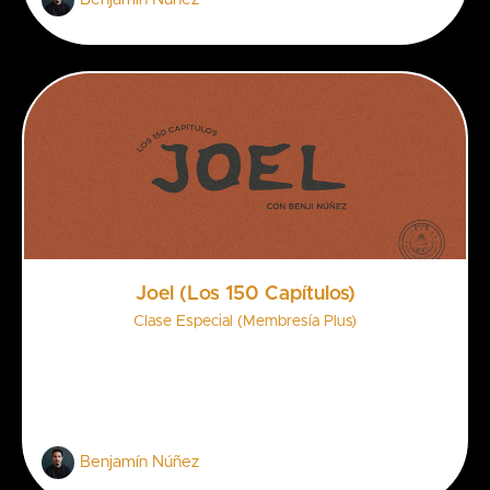
Joel (Los 150 Capítulos)
Clase Especial (Membresía Plus)
Benjamín Núñez