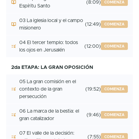
(8:09)
COMIENZA
Espíritu Santo
03 La iglesia local y el campo
(12:49)
COMIENZA
misionero
04 El tercer templo: todos
(12:00)
COMIENZA
los ojos en Jerusalén
2da ETAPA: LA GRAN OPOSICIÓN
05 La gran comisión en el
contexto de la gran
(19:52)
COMIENZA
persecución
06 La marca de la bestia: el
(9:46)
COMIENZA
gran catalizador
07 El valle de la decisión:
(7:55)
COMIENZA