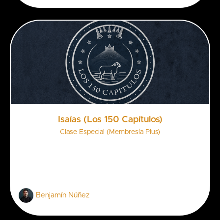
Isaías (Los 150 Capítulos)
Clase Especial (Membresía Plus)
Benjamín Núñez