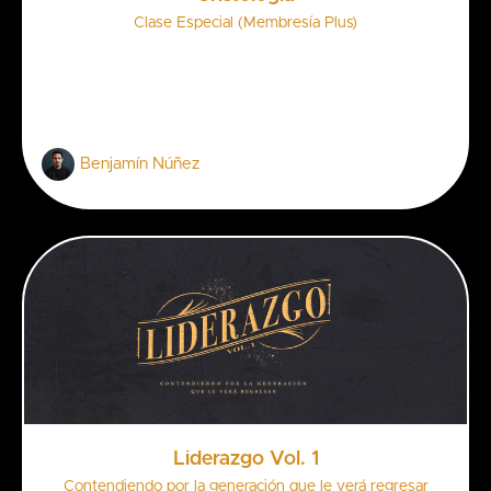
Clase Especial (Membresía Plus)
Benjamín Núñez
Liderazgo Vol. 1
Contendiendo por la generación que le verá regresar